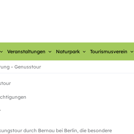
Veranstaltungen
Naturpark
Tourismusverein
rung – Genusstour
stour
ichtigungen
r
kungstour durch Bernau bei Berlin, die besondere