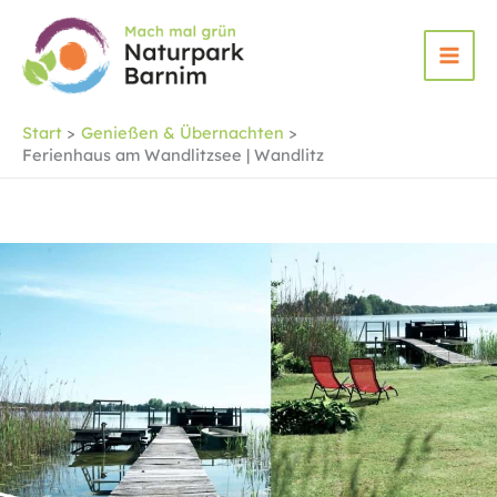
Zum
Inhalt
springen
Start
Genießen & Übernachten
Ferienhaus am Wandlitzsee | Wandlitz