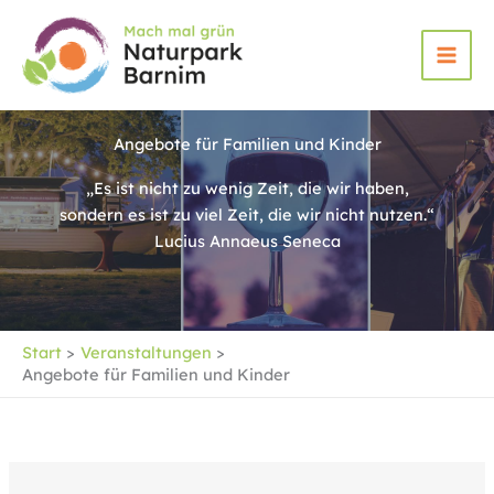
Zum
Inhalt
springen
Angebote für Familien und Kinder
„Es ist nicht zu wenig Zeit, die wir haben,
sondern es ist zu viel Zeit, die wir nicht nutzen.“
Lucius Annaeus Seneca
Start
Veranstaltungen
Angebote für Familien und Kinder