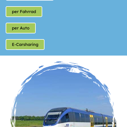
per Fahrrad
per Auto
E-Carsharing