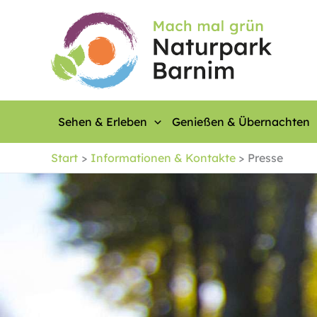
Zum
Inhalt
springen
Sehen & Erleben
Genießen & Übernachten
Start
Informationen & Kontakte
Presse