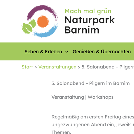
Zum
Inhalt
springen
Sehen & Erleben
Genießen & Übernachten
Start
Veranstaltungen
5. Salonabend – Pilger
5. Salonabend – Pilgern im Barnim
Veranstaltung | Workshops
Regelmäßig am ersten Freitag eines
ungezwungenen Abend ein, jeweils 
Themen.