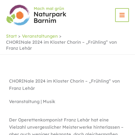
Zum
Inhalt
springen
Start
Veranstaltungen
CHORINale 2024 im Kloster Chorin – „Frühling“ von
Franz Lehár
CHORINale 2024 im Kloster Chorin – „Frühling“ von
Franz Lehár
Veranstaltung | Musik
Der Operettenkomponist Franz Lehár hat eine
Vielzahl unvergesslicher Meisterwerke hinterlassen –
aber auch weniger bekannte, doch gleichermaßen