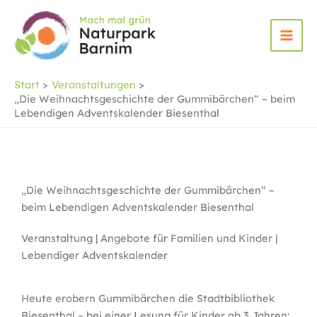
Zum
Inhalt
springen
Start
Veranstaltungen
„Die Weihnachtsgeschichte der Gummibärchen“ – beim
Lebendigen Adventskalender Biesenthal
„Die Weihnachtsgeschichte der Gummibärchen“ –
beim Lebendigen Adventskalender Biesenthal
Veranstaltung | Angebote für Familien und Kinder |
Lebendiger Adventskalender
Heute erobern Gummibärchen die Stadtbibliothek
Biesenthal – bei einer Lesung für Kinder ab 3 Jahren: