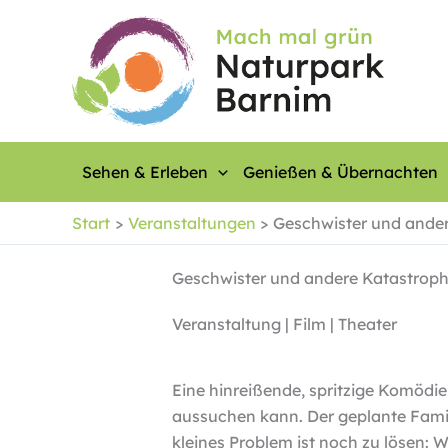
Zum
Inhalt
springen
Sehen & Erleben
Genießen & Übernachten
Start
Veranstaltungen
Geschwister und ande
Geschwister und andere Katastrop
Veranstaltung | Film | Theater
Eine hinreißende, spritzige Komödie
aussuchen kann. Der geplante Familie
kleines Problem ist noch zu lösen: 