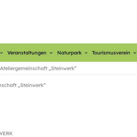
Veranstaltungen
Naturpark
Tourismusverein
e Ateliergemeinschaft „Steinwerk“
inschaft „Steinwerk“
NWERK