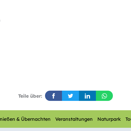
n
Teile über:
nießen & Übernachten
Veranstaltungen
Naturpark
To