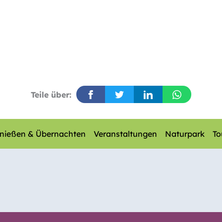
Teile über:
nießen & Übernachten
Veranstaltungen
Naturpark
To